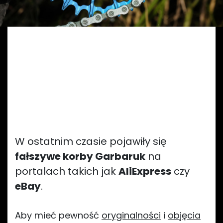
⚠️
Uwaga
na podróbki.
W ostatnim czasie pojawiły się
fałszywe korby Garbaruk
na
portalach takich jak
AliExpress
czy
eBay
.
Aby mieć pewność
oryginalności
i
objęcia