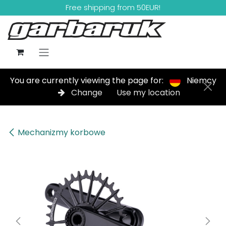
Skip to Content
Free shipping from 50EUR!
You are currently viewing the page for:
Niemcy
Change
Use my location
Mechanizmy korbowe