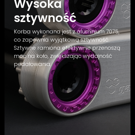
Wysoka
sztywność
Korba wykonana jest z aluminium 7075,
co zapewnia wyjątkową sztywność.
Sztywne ramiona efektywnie przenoszą
moc na koło, zwiększając wydajność
pedałowania.