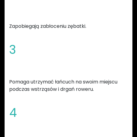
Sfazowane krawędzie i szeroka
szczelina błotna
Zapobiegają zabłoceniu zębatki.
3
Zwiększona wysokość zębów
Pomaga utrzymać łańcuch na swoim miejscu
podczas wstrząsów i drgań roweru.
4
Redukcja masy całkowitej roweru