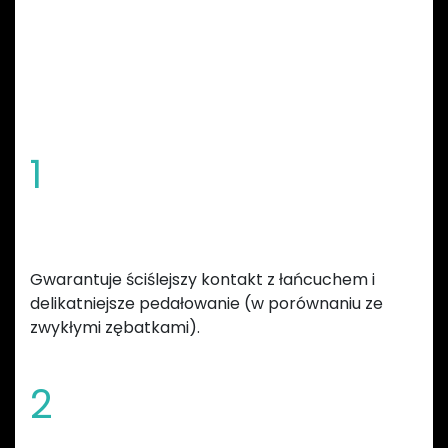
CECHY ZĘBATEK
GARBARUK
1
Specjalny kształt zębów
Gwarantuje ściślejszy kontakt z łańcuchem i
delikatniejsze pedałowanie (w porównaniu ze
zwykłymi zębatkami).
2