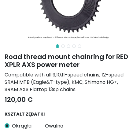
Road thread mount chainring for RED
XPLR AXS power meter
Compatible with all 9,10,11-speed chains, 12-speed
SRAM MTB (Eagle&T-type), KMC, Shimano HG+,
SRAM AXS Flattop 13sp chains
120,00
€
KSZTAŁT ZĘBATKI
Okrągła
Owalna