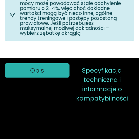
mocy może powodować stałe odchylenie
pomiaru o 2–4%, więc choć dokładne
wartości mogą być nieco inne, ogólne
💡
trendy treningowe i postępy pozostaną
prawidłowe. Jeśli potrzebujesz
maksymalnej możliwej dokładności –
wybierz zębatkę okrągłą.
Opis
Specyfikacja
techniczna i
informacje o
kompatybilności