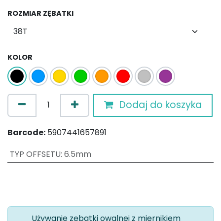
ROZMIAR ZĘBATKI
KOLOR
Dodaj do koszyka
Barcode:
5907441657891
TYP OFFSETU
:
6.5mm
Używanie zębatki owalnej z miernikiem