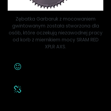
Zębatka Garbaruk z mocowaniem
gwintowanym została stworzona dla
osób, które oczekują niezawodnej pracy
od korb z miernikiem mocy SRAM RED
XPLR AXS.
Wybierz swój styl
Dostępna w wersji owalnej i okrągłej, w
8 pięknych anodowanych kolorach.
Profil zębów Garbaruk narrow–
wide
Zaprojektowany dla idealnego
prowadzenia łańcucha w napędach
12-rzędowych T-Type, SRAM AXS