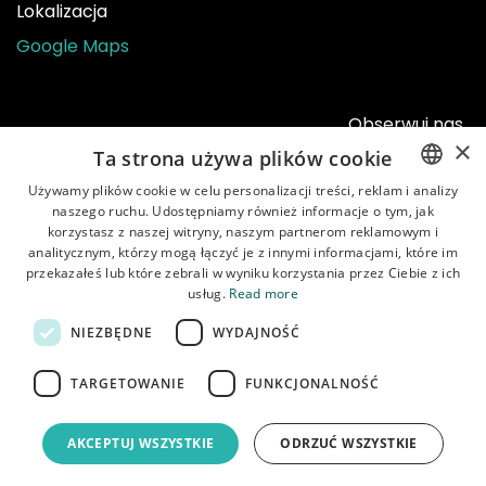
Lokalizacja
Google Maps
Obserwuj nas
×
Ta strona używa plików cookie
Używamy plików cookie w celu personalizacji treści, reklam i analizy
naszego ruchu. Udostępniamy również informacje o tym, jak
ENGLISH
korzystasz z naszej witryny, naszym partnerom reklamowym i
POLISH
analitycznym, którzy mogą łączyć je z innymi informacjami, które im
przekazałeś lub które zebrali w wyniku korzystania przez Ciebie z ich
usług.
Read more
NIEZBĘDNE
WYDAJNOŚĆ
Strona główna
•
Sklep
•
Instrukcje
•
O nas
•
Dostawa
•
Obsługa klienta
•
Regulamin
•
Polityka
TARGETOWANIE
FUNKCJONALNOŚĆ
prywatności
AKCEPTUJ WSZYSTKIE
ODRZUĆ WSZYSTKIE
Copyright © Garbaruk Sp. z o.o.
Napędzany przez
- Numer 1
Open Source