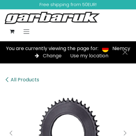
Skip to Content
Free shipping from 50EUR!
You are currently viewing the page for:
Niemcy
Change
Use my location
All Products