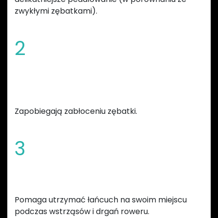
zwykłymi zębatkami).
2
Sfazowane krawędzie i szeroka
szczelina błotna
Zapobiegają zabłoceniu zębatki.
3
Zwiększona wysokość zębów
Pomaga utrzymać łańcuch na swoim miejscu
podczas wstrząsów i drgań roweru.