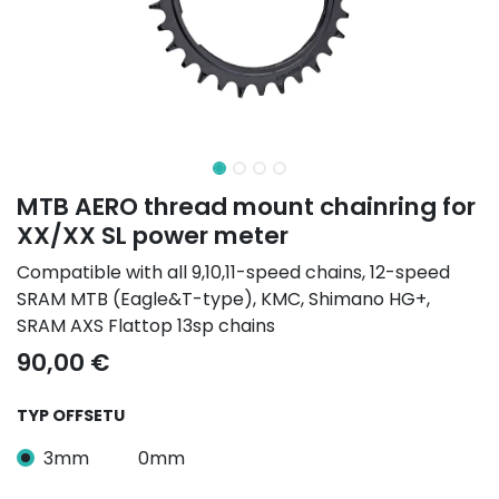
MTB AERO thread mount chainring for
XX/XX SL power meter
Compatible with all 9,10,11-speed chains, 12-speed
SRAM MTB (Eagle&T-type), KMC, Shimano HG+,
SRAM AXS Flattop 13sp chains
90,00
€
TYP OFFSETU
3mm
0mm