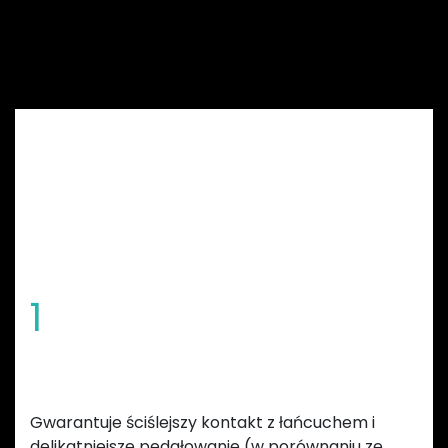
korbami z miernikiem mocy.
CECHY ZĘBATEK
GARBARUK
1
Specjalny kształt zębów
Gwarantuje ściślejszy kontakt z łańcuchem i
delikatniejsze pedałowanie (w porównaniu ze