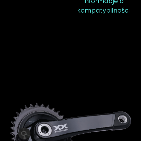
informacje o
kompatybilności
Max stiffness. Aero
design.