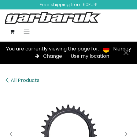
Skip to Content
Free shipping from 50EUR!
You are currently viewing the page for:
Niemcy
Change
Use my location
All Products