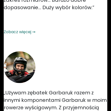
dopasowanie… Duży wybór kolorów.”
— Guy Kesteven, BikePerfect​
Zobacz więcej ➞
„Używam zębatek Garbaruk razem z
innymi komponentami Garbaruk w moim
rowerze wyścigowym. Z przyjemnością