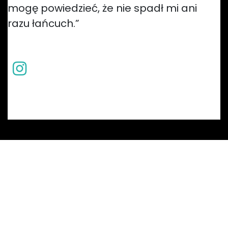
mogę powiedzieć, że nie spadł mi ani
razu łańcuch.”
— Damian Konstanty (mistrz Polski Enduro/DH)