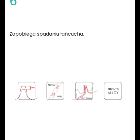
6
Zmienna szerokość zębów
Zapobiega spadaniu łańcucha.
Previous
Next