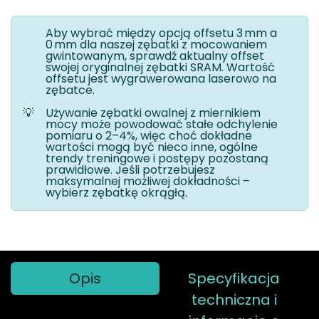
Aby wybrać między opcją offsetu 3 mm a
0 mm dla naszej zębatki z mocowaniem
gwintowanym, sprawdź aktualny offset
swojej oryginalnej zębatki SRAM. Wartość
offsetu jest wygrawerowana laserowo na
zębatce.
💡
Używanie zębatki owalnej z miernikiem
mocy może powodować stałe odchylenie
pomiaru o 2–4%, więc choć dokładne
wartości mogą być nieco inne, ogólne
trendy treningowe i postępy pozostaną
prawidłowe. Jeśli potrzebujesz
maksymalnej możliwej dokładności –
wybierz zębatkę okrągłą.
Opis
Specyfikacja
techniczna i