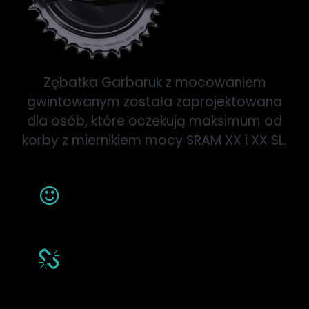
Zębatka Garbaruk z mocowaniem
gwintowanym została zaprojektowana
dla osób, które oczekują maksimum od
korby z miernikiem mocy SRAM XX i XX SL.
Wybierz swój styl
Dostępna w wersji Owalnej i Okrągłej,
w 8 pięknych anodowanych kolorach.
Profil zębów narrow-wide
Garbaruk
Zaprojektowany dla idealnego
prowadzenia łańcucha z 12-rzędowymi
napędami T-Type, SRAM AXS Flattop,