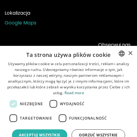
Lokalizacja
Google Maps
Obserwuj nas
×
Ta strona używa plików cookie
Używamy plików cookie w celu personalizacji treści, reklam i analizy
naszego ruchu. Udostępniamy również informacje o tym, jak
ENGLISH
korzystasz z naszej witryny, naszym partnerom reklamowym i
POLISH
analitycznym, którzy mogą łączyć je z innymi informacjami, które im
przekazałeś lub które zebrali w wyniku korzystania przez Ciebie z ich
usług.
Read more
NIEZBĘDNE
WYDAJNOŚĆ
Strona główna
•
Sklep
•
Instrukcje
•
O nas
•
Dostawa
•
Obsługa klienta
•
Regulamin
•
Polityka
TARGETOWANIE
FUNKCJONALNOŚĆ
prywatności
AKCEPTUJ WSZYSTKIE
ODRZUĆ WSZYSTKIE
Copyright © Garbaruk Sp. z o.o.