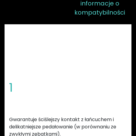
informacje o
kompatybilności
CECHY ZĘBATEK
GARBARUK
1
Specjalny kształt zębów
Gwarantuje ściślejszy kontakt z łańcuchem i
delikatniejsze pedałowanie (w porównaniu ze
zwykłymi zębatkami).