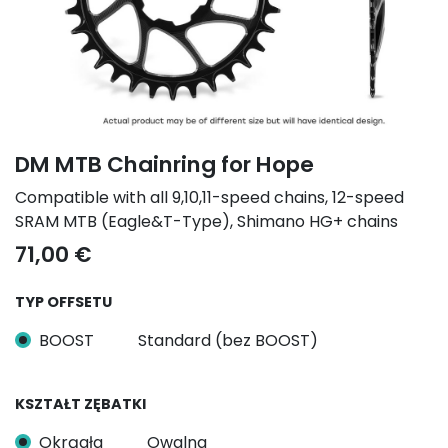
DM MTB Chainring for Hope
Compatible with all 9,10,11-speed chains, 12-speed
SRAM MTB (Eagle&T-Type), Shimano HG+ chains
71,00
€
TYP OFFSETU
BOOST
Standard (bez BOOST)
KSZTAŁT ZĘBATKI
Okrągła
Owalna