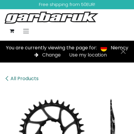
Skip to Content
Free shipping from 50EUR!
You are currently viewing the page for:
Niemcy
Change
Use my location
All Products