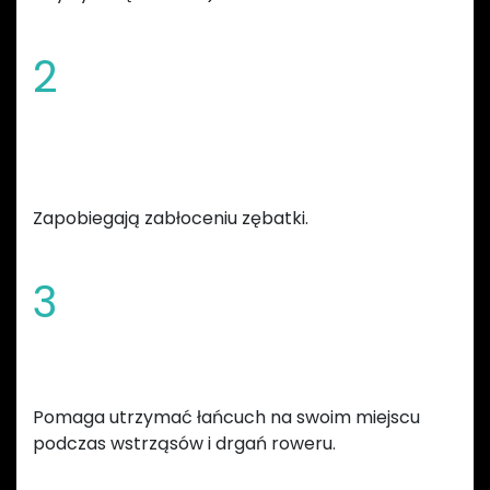
2
Sfazowane krawędzie i szeroka
szczelina błotna
Zapobiegają zabłoceniu zębatki.
3
Zwiększona wysokość zębów
Pomaga utrzymać łańcuch na swoim miejscu
podczas wstrząsów i drgań roweru.